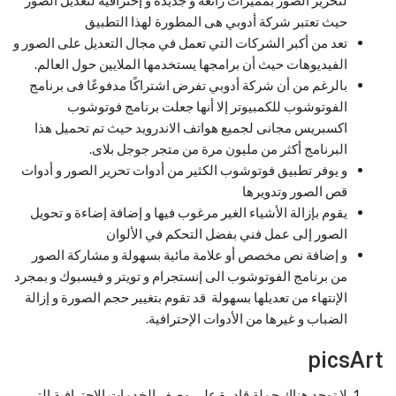
لتحرير الصور بمميزات رائعة و جديدة و إحترافية لتعديل الصور
حيث تعتبر شركة أدوبي هى المطورة لهذا التطبيق
تعد من أكبر الشركات التي تعمل في مجال التعديل على الصور و
الفيديوهات حيث أن برامجها يستخدمها الملايين حول العالم.
بالرغم من أن شركة أدوبي تفرض اشتراكًا مدفوعًا فى برنامج
الفوتوشوب للكمبيوتر إلا أنها جعلت برنامج فوتوشوب
اكسبريس مجانى لجميع هواتف الاندرويد حيث تم تحميل هذا
البرنامج أكثر من مليون مرة من متجر جوجل بلاى.
و يوفر تطبيق فوتوشوب الكثير من أدوات تحرير الصور و أدوات
قص الصور وتدويرها
يقوم بإزالة الأشياء الغير مرغوب فيها و إضافة إضاءة و تحويل
الصور إلى عمل فني بفضل التحكم في الألوان
و إضافة نص مخصص أو علامة مائية بسهولة و مشاركة الصور
من برنامج الفوتوشوب الى إنستجرام و تويتر و فيسبوك و بمجرد
الإنتهاء من تعديلها بسهولة قد تقوم بتغيير حجم الصورة و إزالة
الضباب و غيرها من الأدوات الإحترافية.
picsArt
لا توجد هناك جملة قادرة على وصف الخدمات الإحترافية التي