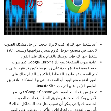
أعد تشغيل جهازك: إذا كنت لا تزال تبحث عن حل مشكلة الصوت
لا يعمل في متصفح جوجل كروم بمجرد مواجهتها ونسيت إعادة
تشغيل جهازك، فإننا نوصيك بالقيام بذلك على الفور.
إعادة صوت الصفحة: يتيح لك Google Chrome كتم صوت
صفحة معينة بنقرة واحدة على زر، وربما تكون قد نقرت على زر
كتم الصوت عن طريق الخطأ، لذا تأكد من القيام بذلك على
الفور. افتح موقع الويب أو الصفحة التي بها المشكلة، وانقر بزر
الماوس الأيمن عليها ثم حدد Unmute Site.
تحقق من إعدادات الصوت في Google Chrome: في بعض
الأحيان يمكنك العبث عن طريق الخطأ بإعدادات الصوت
الخاصة بك والتي يمكن أن تسبب مثل هذه المشاكل، لذلك لا
بأس من التحقق من إعداداتك والتأكد من ضبطها على القيم